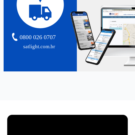
0800 026 0707
satlight.com.br