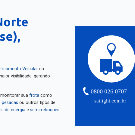
Norte
se),
treamento Veicular
da
aior visibilidade, gerando
0800 026 0707
 monitorar sua
frota
como
satlight.com.br
 pesadas
ou outros tipos de
es de energia
e
semirreboques
.