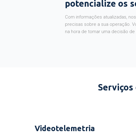
potencialize os 
Com informações atualizadas, noss
precisas sobre a sua operação. V
na hora de tomar uma decisão de
Serviços
Videotelemetria