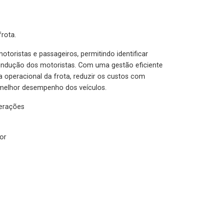
rota.
otoristas e passageiros, permitindo identificar
condução dos motoristas. Com uma gestão eficiente
ia operacional da frota, reduzir os custos com
melhor desempenho dos veículos.
lerações
or