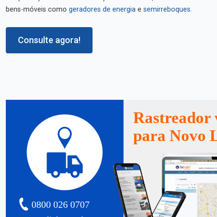
bens-móveis como
geradores de energia
e
semirreboques
.
Consulte agora!
Rastreador 
para Novo 
0800 026 0707