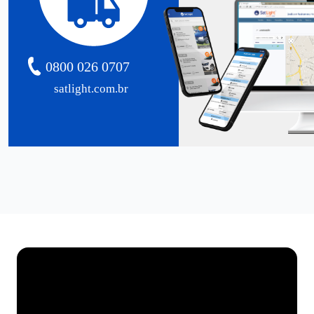
0800 026 0707
satlight.com.br