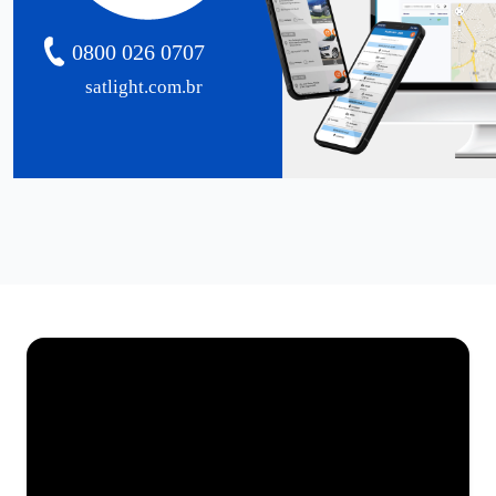
0800 026 0707
satlight.com.br