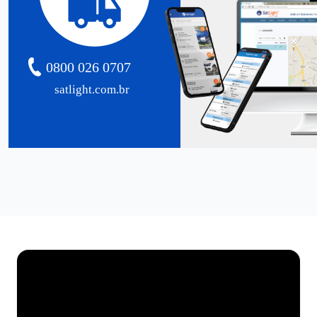
0800 026 0707
satlight.com.br