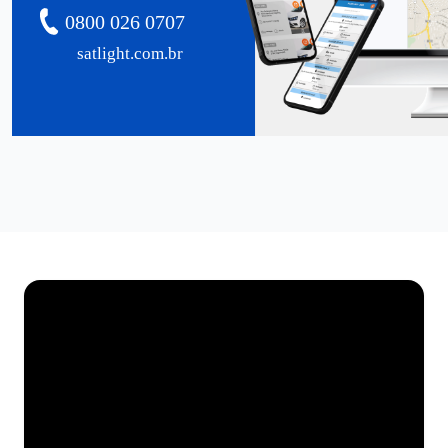
0800 026 0707
satlight.com.br