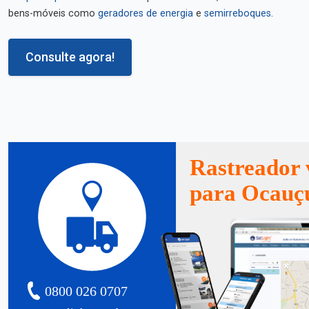
bens-móveis como
geradores de energia
e
semirreboques
.
Consulte agora!
Rastreador 
para Ocauç
0800 026 0707