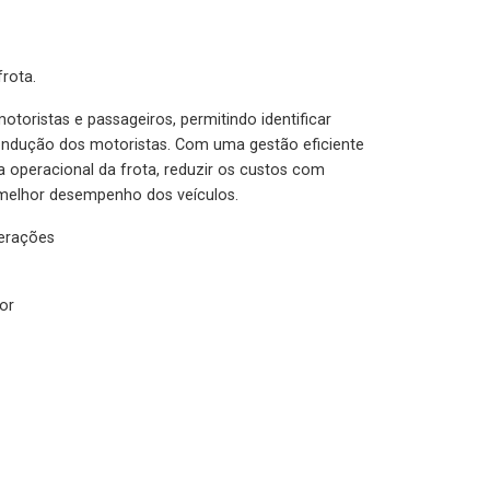
rota.
otoristas e passageiros, permitindo identificar
condução dos motoristas. Com uma gestão eficiente
ia operacional da frota, reduzir os custos com
melhor desempenho dos veículos.
lerações
or