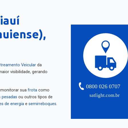
iauí
auiense),
treamento Veicular
da
aior visibilidade, gerando
0800 026 0707
 monitorar sua
frota
como
satlight.com.br
 pesadas
ou outros tipos de
es de energia
e
semirreboques
.