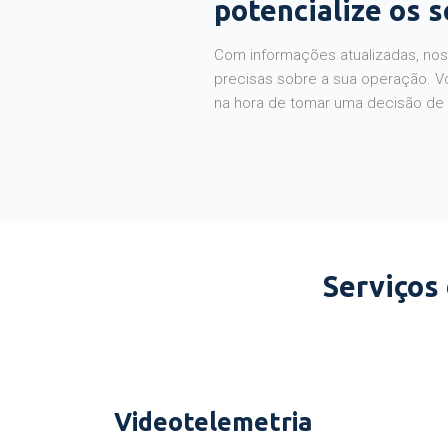
potencialize os 
Com informações atualizadas, noss
precisas sobre a sua operação. V
na hora de tomar uma decisão de
Serviços
Videotelemetria