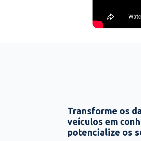
Transforme os d
veículos em con
potencialize os 