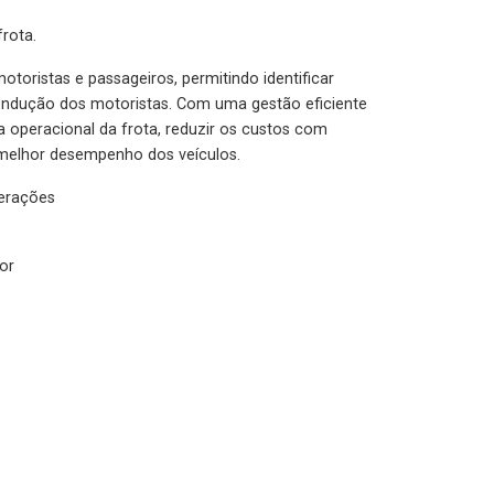
rota.
otoristas e passageiros, permitindo identificar
condução dos motoristas. Com uma gestão eficiente
ia operacional da frota, reduzir os custos com
melhor desempenho dos veículos.
lerações
or