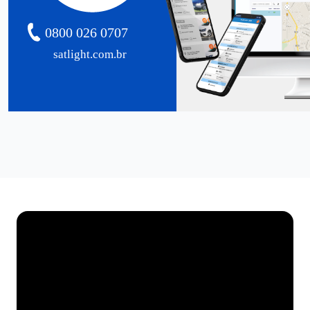
0800 026 0707
satlight.com.br