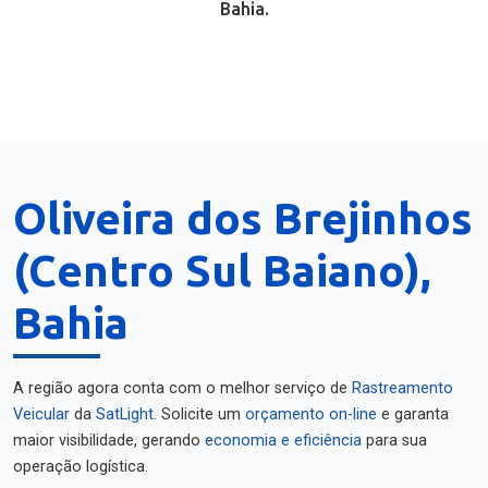
Bahia.
Oliveira dos Brejinhos
(Centro Sul Baiano),
Bahia
A região agora conta com o melhor serviço de
Rastreamento
Veicular
da
SatLight
. Solicite um
orçamento on-line
e garanta
maior visibilidade, gerando
economia e eficiência
para sua
operação logística.