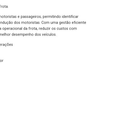
rota.
otoristas e passageiros, permitindo identificar
condução dos motoristas. Com uma gestão eficiente
ia operacional da frota, reduzir os custos com
melhor desempenho dos veículos.
lerações
or