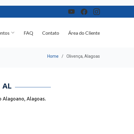
ntos
FAQ
Contato
Área do Cliente
Home
Olivença, Alagoas
 AL
o Alagoano, Alagoas.