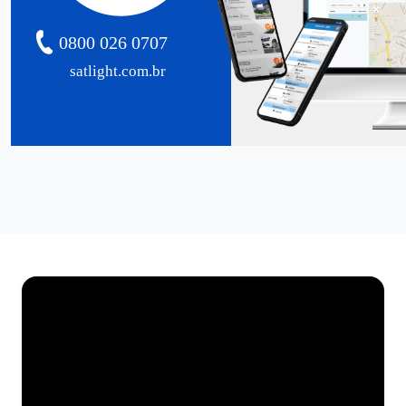
0800 026 0707
satlight.com.br