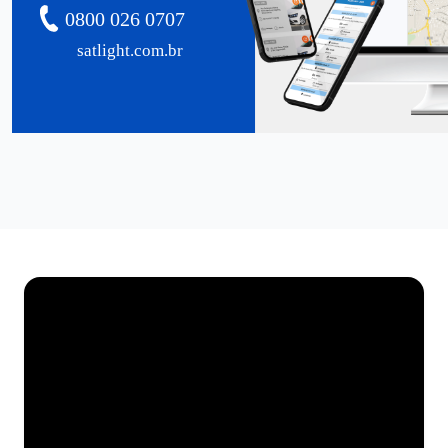
0800 026 0707
satlight.com.br