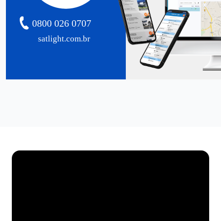
0800 026 0707
satlight.com.br