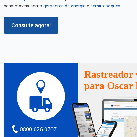
bens-móveis como
geradores de energia
e
semirreboques
.
Consulte agora!
Rastreador 
para Oscar 
0800 026 0707