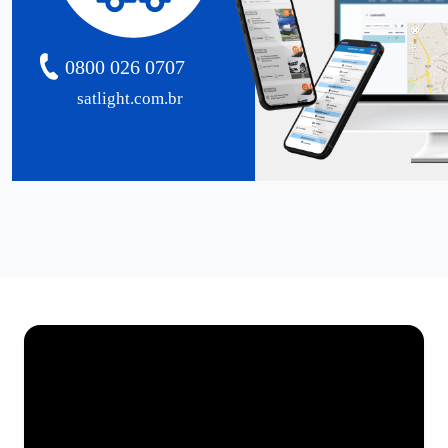
0800 026 0707
satlight.com.br