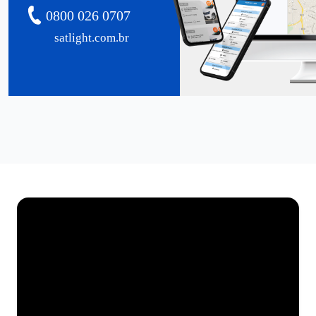
0800 026 0707
satlight.com.br