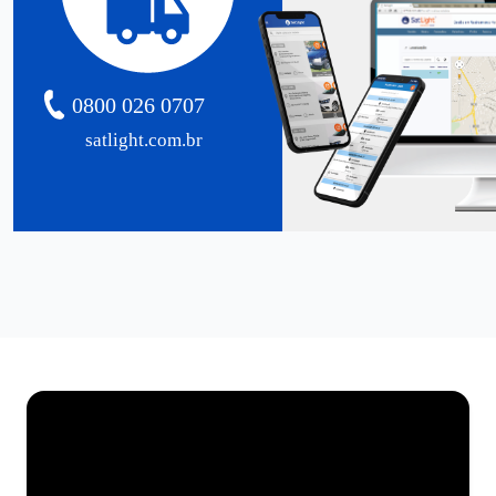
0800 026 0707
satlight.com.br