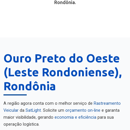
Rondônia.
Ouro Preto do Oeste
(Leste Rondoniense),
Rondônia
A região agora conta com o melhor serviço de
Rastreamento
Veicular
da
SatLight
. Solicite um
orçamento on-line
e garanta
maior visibilidade, gerando
economia e eficiência
para sua
operação logística.