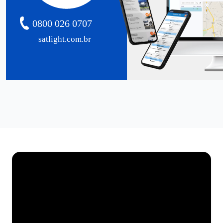
0800 026 0707
satlight.com.br