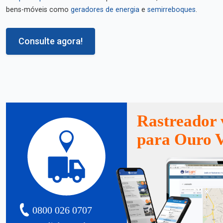
bens-móveis como
geradores de energia
e
semirreboques
.
Consulte agora!
Rastreador 
para Ouro 
0800 026 0707