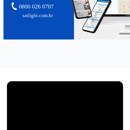
0800 026 0707
satlight.com.br