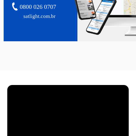
0800 026 0707
satlight.com.br