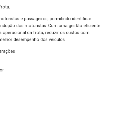
rota.
otoristas e passageiros, permitindo identificar
condução dos motoristas. Com uma gestão eficiente
ia operacional da frota, reduzir os custos com
melhor desempenho dos veículos.
lerações
or