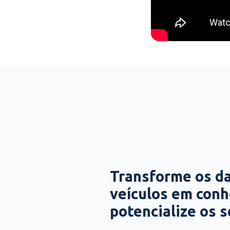
Transforme os d
veículos em con
potencialize os 