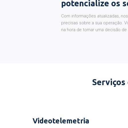
potencialize os 
Com informações atualizadas, noss
precisas sobre a sua operação. V
na hora de tomar uma decisão de
Serviços
Videotelemetria