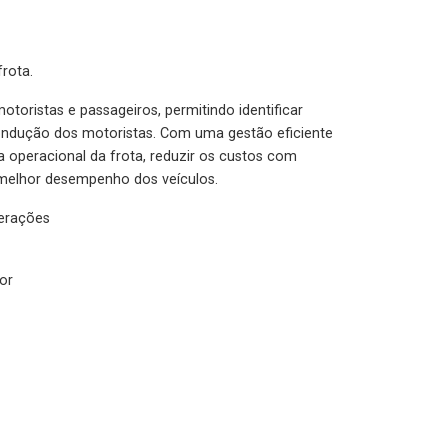
rota.
otoristas e passageiros, permitindo identificar
condução dos motoristas. Com uma gestão eficiente
ia operacional da frota, reduzir os custos com
melhor desempenho dos veículos.
lerações
or