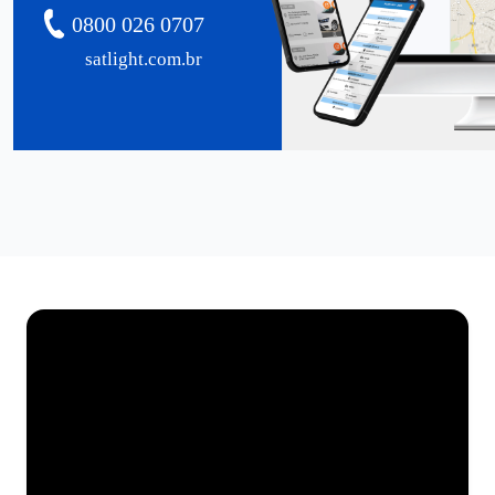
0800 026 0707
satlight.com.br