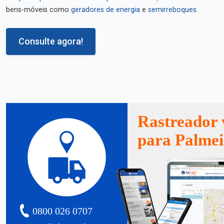
bens-móveis como
geradores de energia
e
semirreboques
.
Consulte agora!
Rastreador 
para Palmei
0800 026 0707