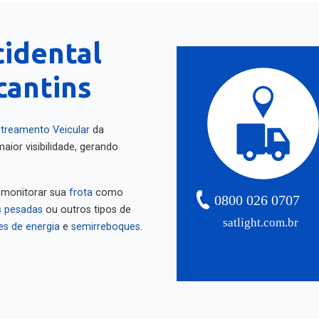
cidental
cantins
treamento Veicular
da
aior visibilidade, gerando
 monitorar sua
frota
como
0800 026 0707
 pesadas
ou outros tipos de
satlight.com.br
es de energia
e
semirreboques
.