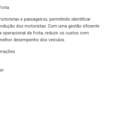
rota.
otoristas e passageiros, permitindo identificar
condução dos motoristas. Com uma gestão eficiente
ia operacional da frota, reduzir os custos com
melhor desempenho dos veículos.
lerações
or