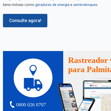
bens-móveis como
geradores de energia
e
semirreboques
.
Consulte agora!
Rastreador 
para Palmit
0800 026 0707