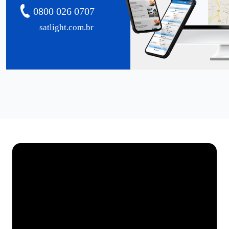
0800 026 0707
satlight.com.br