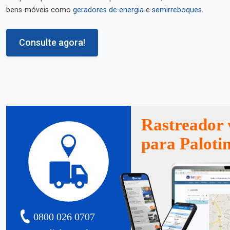
bens-móveis como
geradores de energia
e
semirreboques
.
Consulte agora!
Rastreador 
para Paloti
0800 026 0707