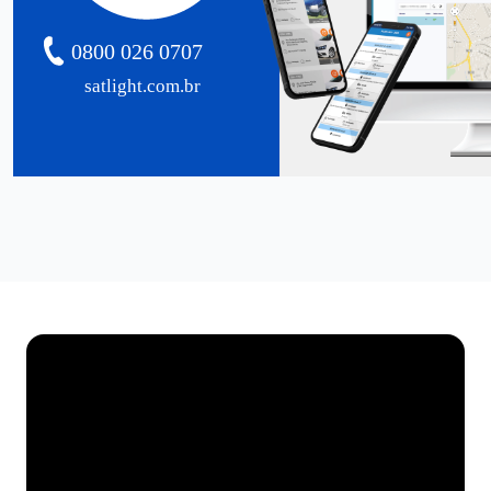
0800 026 0707
satlight.com.br