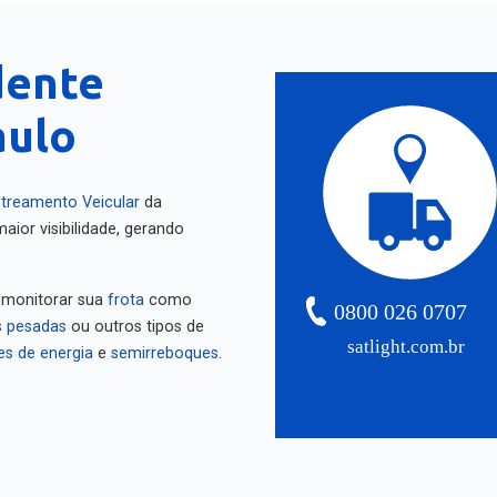
dente
aulo
treamento Veicular
da
aior visibilidade, gerando
 monitorar sua
frota
como
0800 026 0707
 pesadas
ou outros tipos de
satlight.com.br
es de energia
e
semirreboques
.