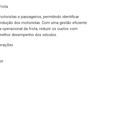
rota.
otoristas e passageiros, permitindo identificar
condução dos motoristas. Com uma gestão eficiente
ia operacional da frota, reduzir os custos com
melhor desempenho dos veículos.
lerações
or