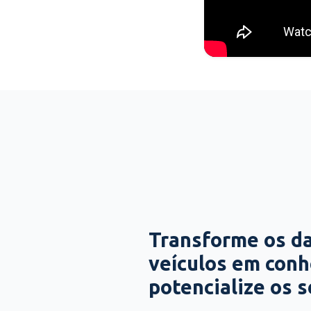
Transforme os d
veículos em con
potencialize os 