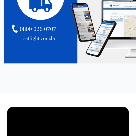
0800 026 0707
satlight.com.br