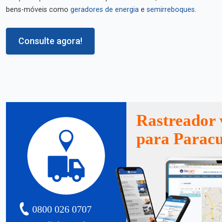
bens-móveis como
geradores de energia
e
semirreboques
.
Consulte agora!
Rastreador 
para Parac
0800 026 0707