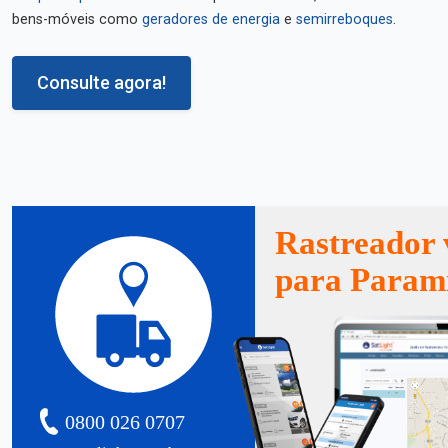
bens-móveis como
geradores de energia
e
semirreboques
.
Consulte agora!
Rastreador 
para Param
0800 026 0707