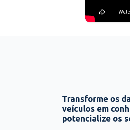
Transforme os d
veículos em con
potencialize os 