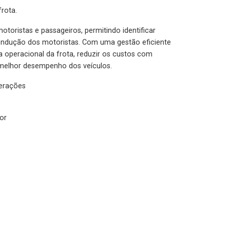
rota.
otoristas e passageiros, permitindo identificar
condução dos motoristas. Com uma gestão eficiente
ia operacional da frota, reduzir os custos com
melhor desempenho dos veículos.
lerações
or