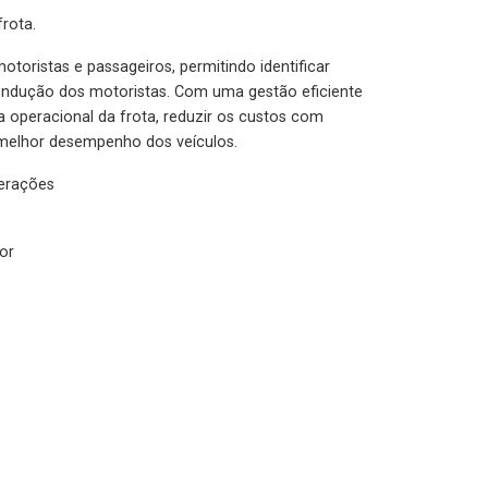
rota.
otoristas e passageiros, permitindo identificar
condução dos motoristas. Com uma gestão eficiente
ia operacional da frota, reduzir os custos com
melhor desempenho dos veículos.
lerações
or