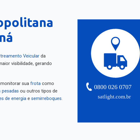
opolitana
aná
treamento Veicular
da
aior visibilidade, gerando
 monitorar sua
frota
como
0800 026 0707
 pesadas
ou outros tipos de
satlight.com.br
es de energia
e
semirreboques
.