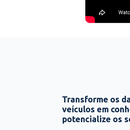
Transforme os d
veículos em con
potencialize os 