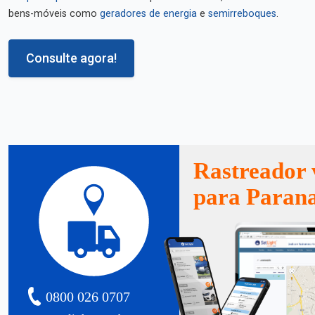
bens-móveis como
geradores de energia
e
semirreboques
.
Consulte agora!
Rastreador 
para Paran
0800 026 0707