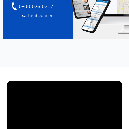
0800 026 0707
satlight.com.br