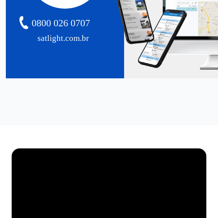
0800 026 0707
satlight.com.br