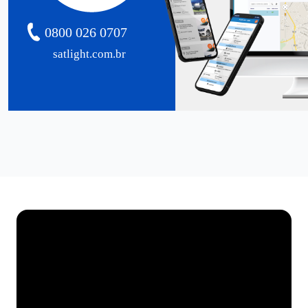
0800 026 0707
satlight.com.br