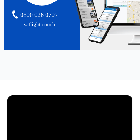
0800 026 0707
satlight.com.br