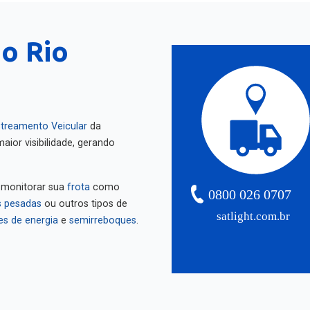
do Rio
treamento Veicular
da
aior visibilidade, gerando
 monitorar sua
frota
como
0800 026 0707
 pesadas
ou outros tipos de
satlight.com.br
es de energia
e
semirreboques
.