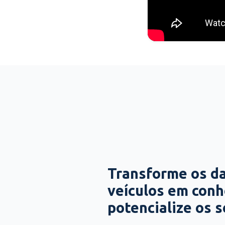
Transforme os d
veículos em con
potencialize os 