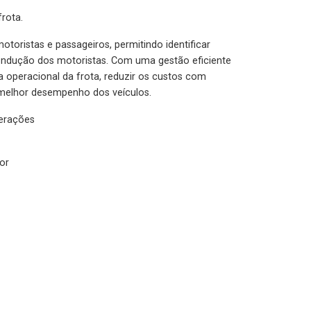
rota.
otoristas e passageiros, permitindo identificar
condução dos motoristas. Com uma gestão eficiente
ia operacional da frota, reduzir os custos com
melhor desempenho dos veículos.
lerações
or