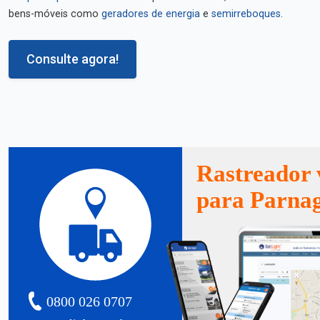
bens-móveis como
geradores de energia
e
semirreboques
.
Consulte agora!
Rastreador 
para Parna
0800 026 0707