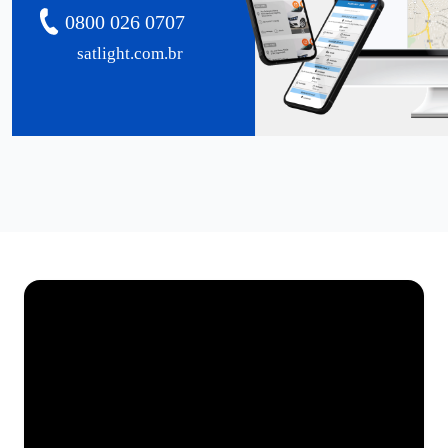
0800 026 0707
satlight.com.br