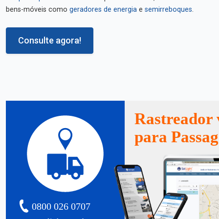
bens-móveis como
geradores de energia
e
semirreboques
.
Consulte agora!
Rastreador 
para Passa
0800 026 0707