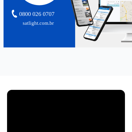
0800 026 0707
satlight.com.br