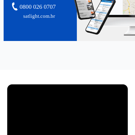
0800 026 0707
satlight.com.br