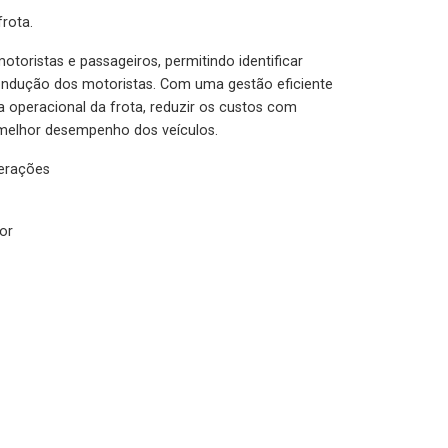
rota.
otoristas e passageiros, permitindo identificar
condução dos motoristas. Com uma gestão eficiente
ia operacional da frota, reduzir os custos com
melhor desempenho dos veículos.
lerações
or