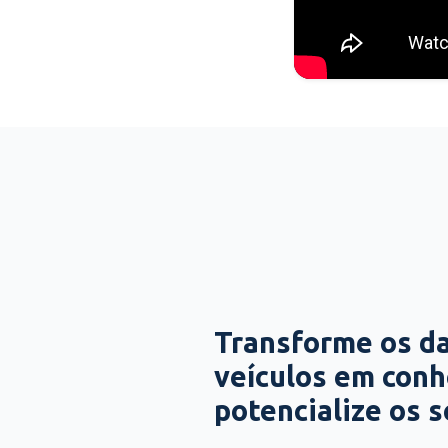
Transforme os d
veículos em con
potencialize os 