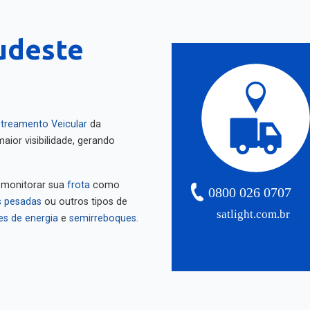
Sudeste
treamento Veicular
da
aior visibilidade, gerando
 monitorar sua
frota
como
0800 026 0707
 pesadas
ou outros tipos de
satlight.com.br
es de energia
e
semirreboques
.